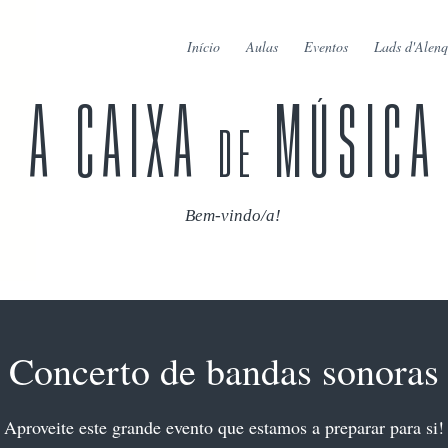
Início
Aulas
Eventos
Lads d'Alenq
A CAIXA
MÚSICA
de
Bem-vindo/a!
Concerto de bandas sonoras
Aproveite este grande evento que estamos a preparar para si!