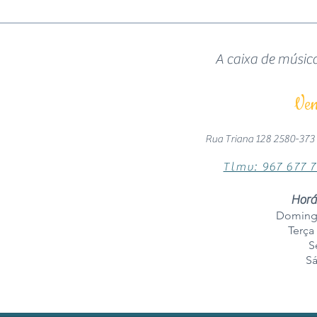
A caixa de músic
Ven
Rua Triana 128 2580-373
Tlmv: 967 677 
Horá
Doming
Terça 
S
Sá