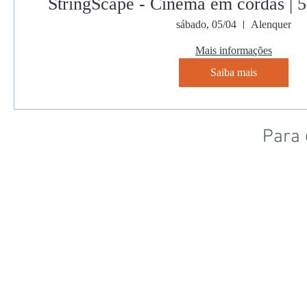
StringScape - Cinema em cordas | 5
sábado, 05/04
Alenquer
Mais informações
Saiba mais
Para